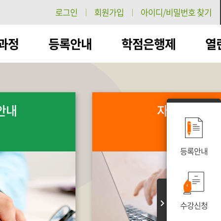
로그인
회원가입
아이디/비밀번호 찾기
과정
등록안내
학점은행제
열
안내
자료실
등록안내
수강신청